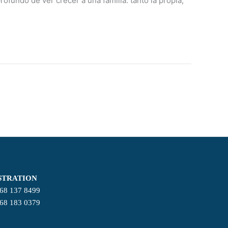
undo de ver crecer a una familia: tanto la propia,
STRATION
668 137 8499
668 183 0379