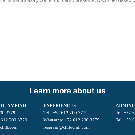
 la naturaleza y con el momento presente. Nació del deseo prof
Learn more about us
 GLAMPING
EXPERIENCES
ADMINI
200 3779
Tel.: +52 612 200 3779
Tel: +52 
 612 200 3779
Whatsapp: +52 612 200 3779
Tel: +52 
chill.com
reservas@chilochill.com