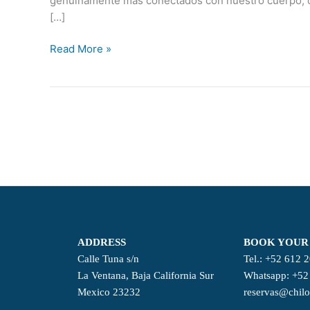
genuinamente más conectados con nuestro cuerpo, con
Ventana:
[…]
El
camino,
Read More »
nuestra
familia
y
la
esencia
de
CHILOCHILL
ADDRESS
BOOK YOUR
Calle Tuna s/n
Tel.: +52 612 
La Ventana, Baja California Sur
Whatsapp: +52
Mexico 23232
reservas@chilo