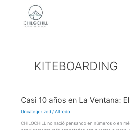
Skip
to
content
KITEBOARDING
Casi
Casi 10 años en La Ventana: El
10
Uncategorized
/
Alfredo
años
en
CHILOCHILL no nació pensando en números o en métri
La