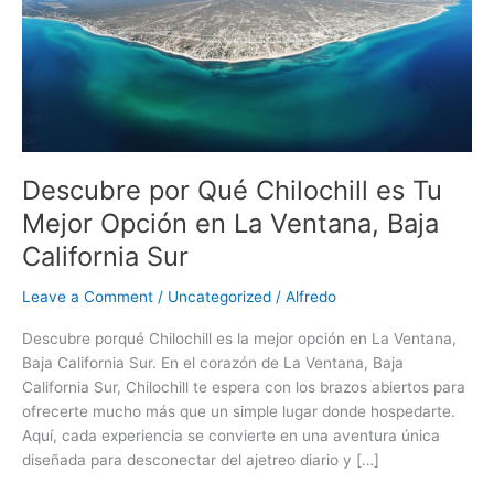
es
Tu
Mejor
Opción
en
La
Ventana,
Baja
Descubre por Qué Chilochill es Tu
California
Mejor Opción en La Ventana, Baja
Sur
California Sur
Leave a Comment
/
Uncategorized
/
Alfredo
Descubre porqué Chilochill es la mejor opción en La Ventana,
Baja California Sur. En el corazón de La Ventana, Baja
California Sur, Chilochill te espera con los brazos abiertos para
ofrecerte mucho más que un simple lugar donde hospedarte.
Aquí, cada experiencia se convierte en una aventura única
diseñada para desconectar del ajetreo diario y […]