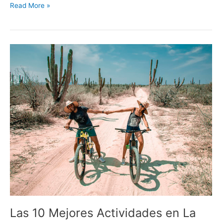
Read More »
Las
10
Mejores
Actividades
en
La
Ventana,
Baja
California
Sur
Las 10 Mejores Actividades en La