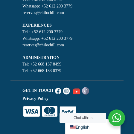
Whatsapp: +52 612 200 3779
reservas@chilochill.com
EXPERIENCES
Tel.: +52 612 200 3779
Whatsapp: +52 612 200 3779
reservas@chilochill.com
ADMINISTRATION
Tel: +52 668 137 8499
Tel: +52 668 183 0379
GET IN TOUCH
Privacy Policy
Español de México
Chat with us
English