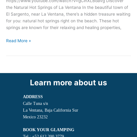
https://www.youtube.com/watch?v=gClnXLBdavg Discover
the Natural Hot Springs of La Ventana In the beautiful town of
El Sargento, near La Ventana, there’s a hidden treasure waiting
for you: natural hot springs right on the beach. These hot
springs are known for their relaxing and healing properties,
Read More »
Learn more about us
ADDRESS
Calle Tuna s/n
La Ventana, Baja California Sur
Mexico 23232
BOOK YOUR GLAMPING
Tel.: +52 612 200 3779