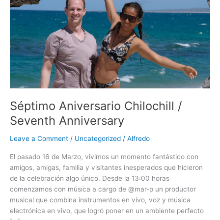
Seventh
Anniversary
Séptimo Aniversario Chilochill /
Seventh Anniversary
Leave a Comment
/
Uncategorized
/
Alfredo
El pasado 16 de Marzo, vivimos un momento fantástico con
amigos, amigas, familia y visitantes inesperados que hicieron
de la celebración algo único. Desde la 13:00 horas
comenzamos con música a cargo de @mar-p un productor
musical que combina instrumentos en vivo, voz y música
electrónica en vivo, que logró poner en un ambiente perfecto